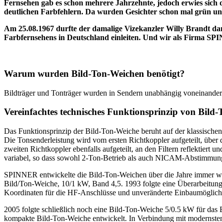
Fernsehen gab es schon mehrere Jahrzehnte, jedoch erwies sich
deutlichen Farbfehlern. Da wurden Gesichter schon mal grün und
Am 25.08.1967 durfte der damalige Vizekanzler Willy Brandt dan
Farbfernsehens in Deutschland einleiten. Und wir als Firma SPI
Warum wurden Bild-Ton-Weichen benötigt?
Bildträger und Tonträger wurden in Sendern unabhängig voneinander
Vereinfachtes technisches Funktionsprinzip von Bild
Das Funktionsprinzip der Bild-Ton-Weiche beruht auf der klassische
Die Tonsenderleistung wird vom ersten Richtkoppler aufgeteilt, über
zweiten Richtkoppler ebenfalls aufgeteilt, an den Filtern reflektiert
variabel, so dass sowohl 2-Ton-Betrieb als auch NICAM-Abstimmung
SPINNER entwickelte die Bild-Ton-Weichen über die Jahre immer weit
Bild/Ton-Weiche, 10/1 kW, Band 4,5. 1993 folgte eine Überarbeitung
Koordinaten für die HF-Anschlüsse und unveränderte Einbaumöglichke
2005 folgte schließlich noch eine Bild-Ton-Weiche 5/0.5 kW für da
kompakte Bild-Ton-Weiche entwickelt. In Verbindung mit modernsten 