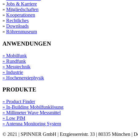
»
Jobs & Karriere
»
Mitgliedschaften
»
Kooperationen
»
Rechtliches
»
Downloads
»
Röhrenmuseum
ANWENDUNGEN
» Mobilfunk
» Rundfunk
» Messtechnik
» Industrie
» Hochenergiephysik
PRODUKTE
»
Product Finder
»
In-Building Mobilfunklösung
»
Millimeter Wave Messmittel
»
Low PIM
»
Antenna Monitoring System
© 2021 | SPINNER GmbH | Erzgiessereistr. 33 | 80335 München | D