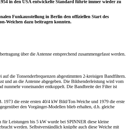
 1954 in den USA entwickelte Standard führte immer wieder zu
len Funkausstellung in Berlin den offiziellen Start des
-Ton-Weichen dazu beitragen konnten.
Übertragung über die Antenne entsprechend zusammengefasst werden.
 auf die Tonsenderfrequenzen abgestimmten 2-kreisigen Bandfiltern.
asst und an die Antenne abgegeben. Die Bildsenderleistung wird vom
ind nunmehr voneinander entkoppelt. Die Bandbreite der Filter ist
. 1973 die erste ersten 40/4 kW Bild/Ton-Weiche und 1979 die erste
egenüber den Vorgänger-Modellen blieb erhalten, d.h. gleiche
en für Leistungen bis 5 kW wurde bei SPINNER diese kleine
bracht werden. Selbstverständlich knüpfte auch diese Weiche mit