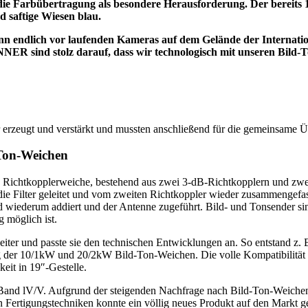
 die Farbübertragung als besondere Herausforderung. Der bereits
 saftige Wiesen blau.
n endlich vor laufenden Kameras auf dem Gelände der Internationa
NNER sind stolz darauf, dass wir technologisch mit unseren Bild
 erzeugt und verstärkt und mussten anschließend für die gemeinsame 
-Ton-Weichen
n Richtkopplerweiche, bestehend aus zwei 3-dB-Richtkopplern und zwei
 die Filter geleitet und vom zweiten Richtkoppler wieder zusammengef
 und wiederum addiert und der Antenne zugeführt. Bild- und Tonsender s
 möglich ist.
er und passte sie den technischen Entwicklungen an. So entstand z. B
 der 10/1kW und 20/2kW Bild-Ton-Weichen. Die volle Kompatibilität g
it in 19″-Gestelle.
s Band lV/V. Aufgrund der steigenden Nachfrage nach Bild-Ton-Weich
Fertigungstechniken konnte ein völlig neues Produkt auf den Markt ge